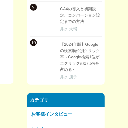
9
GA4の導入と初期設
定、コンバージョン設
定までの方法
井水 大輔
10
【2024年版】Google
の検索順位別クリック
率～Google検索1位が
全クリックの27.6%を
占める～
井水 朋子
カテゴリ
お客様インタビュー