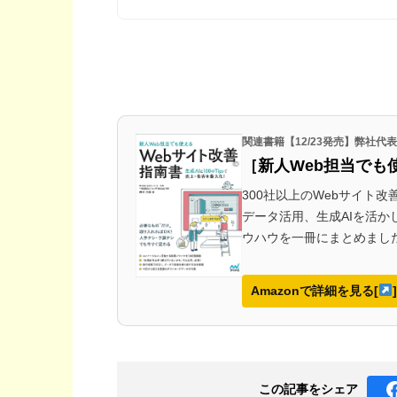
関連書籍【12/23発売】弊社
［新人Web担当でも
300社以上のWebサイト
データ活用、生成AIを活
ウハウを一冊にまとめまし
Amazonで詳細を見る[
]
この記事を
シェア