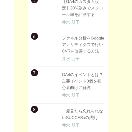
【GA4のカスタム設
定】20%刻みでスクロ
ール率を計測する
井水 朋子
6
ファネル分析をGoogle
アナリティクスで行い
CVRを改善する方法
井水 朋子
7
GA4のイベントとは？
主要イベント9個を初
心者向けに解説
井水 朋子
8
一度見たら忘れられな
いSUCCESsの法則
井水 朋子