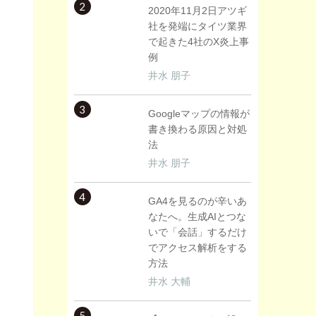
2
2020年11月2日アツギ
社を発端にタイツ業界
で起きた4社のX炎上事
例
井水 朋子
3
Googleマップの情報が
書き換わる原因と対処
法
井水 朋子
4
GA4を見るのが辛いあ
なたへ。生成AIとつな
いで「会話」するだけ
でアクセス解析をする
方法
井水 大輔
5