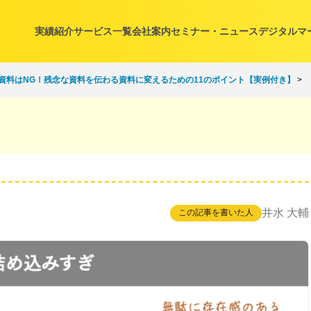
実績紹介
サービス一覧
会社案内
セミナー・ニュース
デジタルマ
資料はNG！残念な資料を伝わる資料に変えるための11のポイント【実例付き】
>
井水 大輔
この記事を書いた人