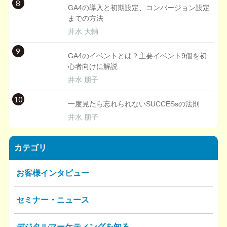
8
GA4の導入と初期設定、コンバージョン設定
までの方法
井水 大輔
9
GA4のイベントとは？主要イベント9個を初
心者向けに解説
井水 朋子
10
一度見たら忘れられないSUCCESsの法則
井水 朋子
カテゴリ
お客様インタビュー
セミナー・ニュース
デジタルマーケティングを知る