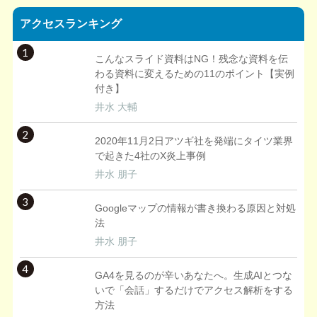
アクセスランキング
1
こんなスライド資料はNG！残念な資料を伝
わる資料に変えるための11のポイント【実例
付き】
井水 大輔
2
2020年11月2日アツギ社を発端にタイツ業界
で起きた4社のX炎上事例
井水 朋子
3
Googleマップの情報が書き換わる原因と対処
法
井水 朋子
4
GA4を見るのが辛いあなたへ。生成AIとつな
いで「会話」するだけでアクセス解析をする
方法