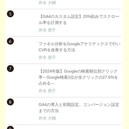
井水 大輔
5
【GA4のカスタム設定】20%刻みでスクロー
ル率を計測する
井水 朋子
6
ファネル分析をGoogleアナリティクスで行い
CVRを改善する方法
井水 朋子
7
【2024年版】Googleの検索順位別クリック
率～Google検索1位が全クリックの27.6%を
占める～
井水 朋子
8
GA4の導入と初期設定、コンバージョン設定
までの方法
井水 大輔