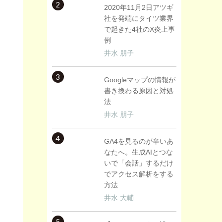
2
2020年11月2日アツギ
社を発端にタイツ業界
で起きた4社のX炎上事
例
井水 朋子
3
Googleマップの情報が
書き換わる原因と対処
法
井水 朋子
4
GA4を見るのが辛いあ
なたへ。生成AIとつな
いで「会話」するだけ
でアクセス解析をする
方法
井水 大輔
5