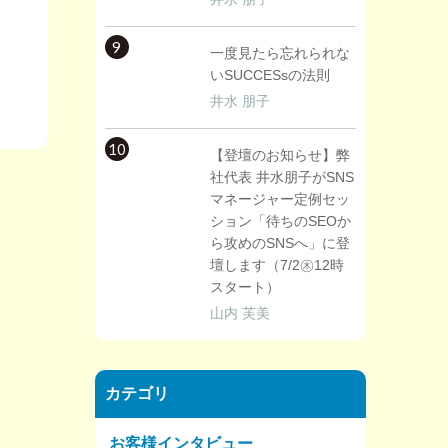
9
一度見たら忘れられな
いSUCCESsの法則
井水 朋子
10
【登壇のお知らせ】弊
社代表 井水朋子がSNS
マネージャー定例セッ
ション「待ちのSEOか
ら攻めのSNSへ」に登
壇します（7/2㊍12時
スタート）
山内 芙美
カテゴリ
お客様インタビュー