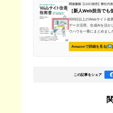
関連書籍【12/23発売】弊社
［新人Web担当でも
300社以上のWebサイト
データ活用、生成AIを活
ウハウを一冊にまとめまし
Amazonで詳細を見る[
]
この記事を
シェア