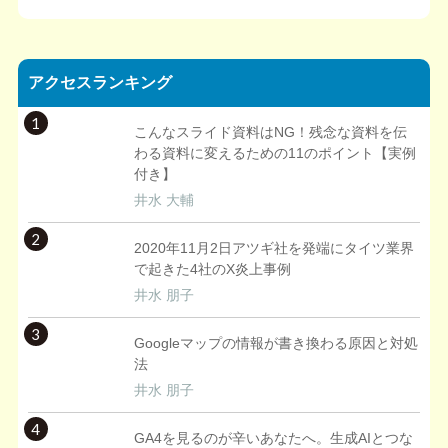
アクセスランキング
1
こんなスライド資料はNG！残念な資料を伝
わる資料に変えるための11のポイント【実例
付き】
井水 大輔
2
2020年11月2日アツギ社を発端にタイツ業界
で起きた4社のX炎上事例
井水 朋子
3
Googleマップの情報が書き換わる原因と対処
法
井水 朋子
4
GA4を見るのが辛いあなたへ。生成AIとつな