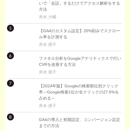
いで「会話」するだけでアクセス解析をする
方法
井水 大輔
5
【GA4のカスタム設定】20%刻みでスクロー
ル率を計測する
井水 朋子
6
ファネル分析をGoogleアナリティクスで行い
CVRを改善する方法
井水 朋子
7
【2024年版】Googleの検索順位別クリック
率～Google検索1位が全クリックの27.6%を
占める～
井水 朋子
8
GA4の導入と初期設定、コンバージョン設定
までの方法