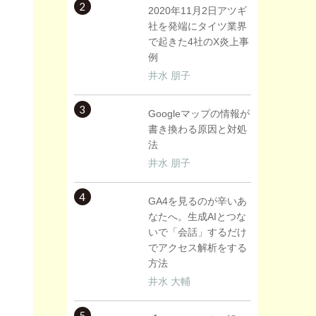
2
2020年11月2日アツギ
社を発端にタイツ業界
で起きた4社のX炎上事
例
井水 朋子
3
Googleマップの情報が
書き換わる原因と対処
法
井水 朋子
4
GA4を見るのが辛いあ
なたへ。生成AIとつな
いで「会話」するだけ
でアクセス解析をする
方法
井水 大輔
5