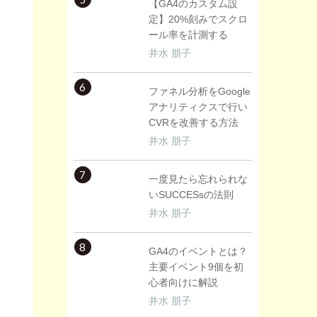
【GA4のカスタム設
定】20%刻みでスクロ
ール率を計測する
井水 朋子
6
ファネル分析をGoogle
アナリティクスで行い
CVRを改善する方法
井水 朋子
7
一度見たら忘れられな
いSUCCESsの法則
井水 朋子
8
GA4のイベントとは？
主要イベント9個を初
心者向けに解説
井水 朋子