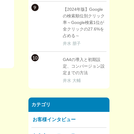
9
【2024年版】Google
の検索順位別クリック
率～Google検索1位が
全クリックの27.6%を
占める～
井水 朋子
10
GA4の導入と初期設
定、コンバージョン設
定までの方法
井水 大輔
カテゴリ
お客様インタビュー