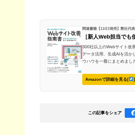
関連書籍【12/23発売】弊社
［新人Web担当でも
300社以上のWebサイト
データ活用、生成AIを活
ウハウを一冊にまとめまし
Amazonで詳細を見る[
]
この記事を
シェア