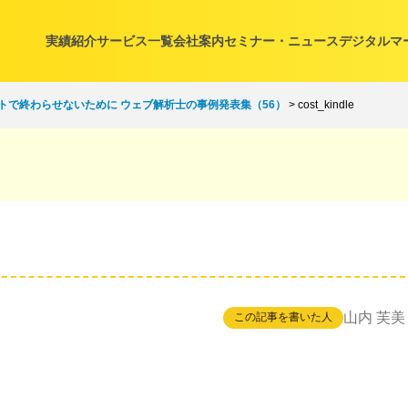
実績紹介
サービス一覧
会社案内
セミナー・ニュース
デジタルマ
トで終わらせないために ウェブ解析士の事例発表集（56）
>
cost_kindle
山内 芙美
この記事を書いた人