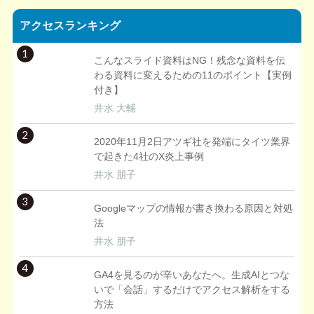
アクセスランキング
1
こんなスライド資料はNG！残念な資料を伝
わる資料に変えるための11のポイント【実例
付き】
井水 大輔
2
2020年11月2日アツギ社を発端にタイツ業界
で起きた4社のX炎上事例
井水 朋子
3
Googleマップの情報が書き換わる原因と対処
法
井水 朋子
4
GA4を見るのが辛いあなたへ。生成AIとつな
いで「会話」するだけでアクセス解析をする
方法