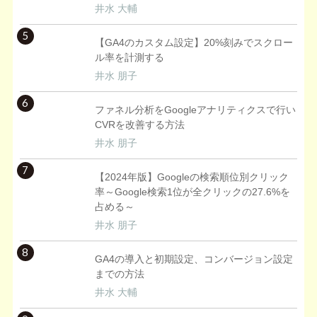
井水 大輔
5
【GA4のカスタム設定】20%刻みでスクロー
ル率を計測する
井水 朋子
6
ファネル分析をGoogleアナリティクスで行い
CVRを改善する方法
井水 朋子
7
【2024年版】Googleの検索順位別クリック
率～Google検索1位が全クリックの27.6%を
占める～
井水 朋子
8
GA4の導入と初期設定、コンバージョン設定
までの方法
井水 大輔