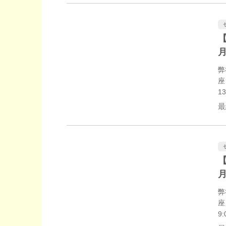
か
【
弊
座
1
す
最
す
【
弊
座
9
定