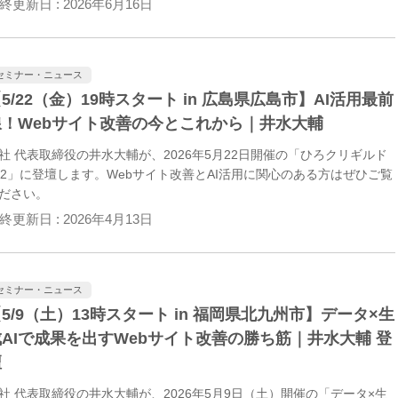
終更新日 :
2026年6月16日
acebook・TikTokなどの各SNSの特徴、戦略立案、広告、レポート作
、炎上対策まで体系的に学べます。
セミナー・ニュース
5/22（金）19時スタート in 広島県広島市】AI活用最前
線！Webサイト改善の今とこれから｜井水大輔
社 代表取締役の井水大輔が、2026年5月22日開催の「ひろクリギルド
52」に登壇します。Webサイト改善とAI活用に関心のある方はぜひご覧
ださい。
終更新日 :
2026年4月13日
セミナー・ニュース
5/9（土）13時スタート in 福岡県北九州市】データ×生
成AIで成果を出すWebサイト改善の勝ち筋｜井水大輔 登
壇
社 代表取締役の井水大輔が、2026年5月9日（土）開催の「データ×生