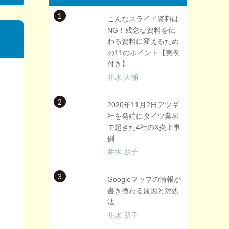
1
こんなスライド資料は
NG！残念な資料を伝
わる資料に変えるため
の11のポイント【実例
付き】
井水 大輔
2
2020年11月2日アツギ
社を発端にタイツ業界
で起きた4社のX炎上事
例
井水 朋子
3
Googleマップの情報が
書き換わる原因と対処
法
井水 朋子