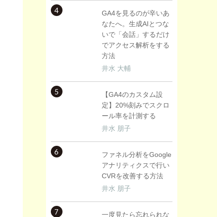
4
GA4を見るのが辛いあ
なたへ。生成AIとつな
いで「会話」するだけ
でアクセス解析をする
方法
井水 大輔
5
【GA4のカスタム設
定】20%刻みでスクロ
ール率を計測する
井水 朋子
6
ファネル分析をGoogle
アナリティクスで行い
CVRを改善する方法
井水 朋子
7
一度見たら忘れられな