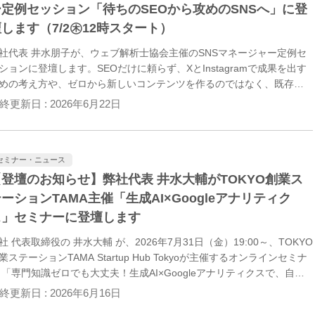
ー定例セッション「待ちのSEOから攻めのSNSへ」に登
します（7/2㊍12時スタート）
社代表 井水朋子が、ウェブ解析士協会主催のSNSマネージャー定例セ
ションに登壇します。SEOだけに頼らず、XとInstagramで成果を出す
めの考え方や、ゼロから新しいコンテンツを作るのではなく、既存の
ログや事例をSNS向けに再活用する 「リパーパシング」についてお伝
終更新日 :
2026年6月22日
します。7/2(木) 12:00〜のオンラインの無料せみなーです。
セミナー・ニュース
【登壇のお知らせ】弊社代表 井水大輔がTOKYO創業ス
ーションTAMA主催「生成AI×Googleアナリティク
ス」セミナーに登壇します
社 代表取締役の 井水大輔 が、2026年7月31日（金）19:00～、TOKYO
業ステーションTAMA Startup Hub Tokyoが主催するオンラインセミナ
 「専門知識ゼロでも大丈夫！生成AI×Googleアナリティクスで、自社
イトの集客・売上アップを目指そう」 に登壇。生成AIとGoogleアナリ
終更新日 :
2026年6月16日
ィクスを組み合わせたWebサイト改善の超入門を、初心者の方にもわ