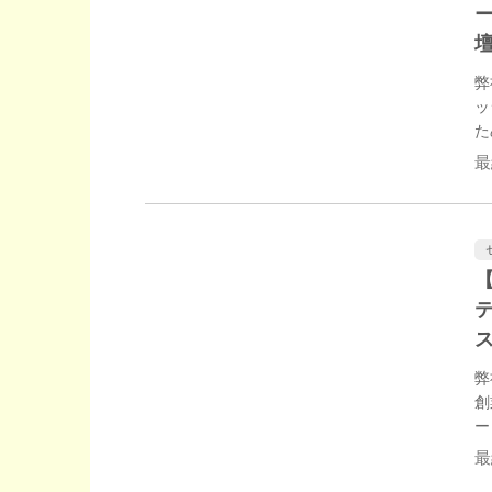
壇
弊
ッ
た
ブ
最
え
テ
弊
創
ー
サ
最
テ