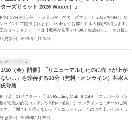
ターズサミット 2026 Winter）』
/4(水)にWeb担主催「デジタルマーケターズサミット 2026 Winter」が
ンラインにて開催されます。13:45からは弊社井水大輔が登壇します。
回のセッションテーマは【数字が苦手でもOK！生成AIでデータ分析が
単にできる】です。「GA4見ても、次に何をすればいいか分からな
終更新日 :
2026年1月29日
」「数字が苦手で分析が止まる」とお悩みの方はぜひご視聴くださ
。
セミナー・ニュース
【1/30（金）開催】「リニューアルしたのに売上が上が
らない…」を改善する60分（無料・オンライン）井水大
輔氏登壇
/30（金）21時スタート【IBA Reading Club III Vol.4 『コンバージョン
繋がる魅力的なコンテンツ制作の極意』】オンラインセミナーのご案
です。「問合せが増えない」「リニューアルしたのに売上が上がらな
」…コンバージョンにつながるWebコンテンツ改善を、事例込みで学
終更新日 :
2026年1月29日
ます。ぜひご参加ください。