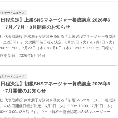
りやすく解説する内容です。ぜひお申込みください。
セミナー・ニュース
日程決定】上級SNSマネージャー養成講座 2026年6
月・7月／7月・8月開催のお知らせ
社 代表取締役 井水朋子が講師を務める「上級SNSマネージャー養成講
（全2日間）」 の次回開催日程が決定。6月23日（火）& 7月7日（火）
3:00〜17:00、7月23日（木）& 8月6日（木）13:00〜17:00の2日程で
。上級講座は、初級SNSマネージャー合格者向けの実践講座になりま
終更新日 :
2026年5月14日
。
セミナー・ニュース
日程決定】初級SNSマネージャー養成講座 2026年6
月・7月開催のお知らせ
社 代表取締役 井水朋子が講師を務める「初級SNSマネージャー養成講
」 の次回開催日程が決定。6月9日（火）9:00〜13:00、7月9日（木）
:00〜13:00の2日程です。ウェブ解析士協会認定のSNSマネージャー認
講座 入門編として、SNS運用の全体像から、X・Instagram・