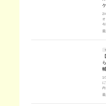
ケ
2
オ
今
簡
最
い
い
1
に
内
い
最
べ