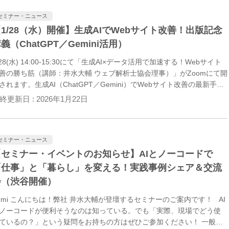
セミナー・ニュース
1/28（水）開催】生成AIでWebサイト改善！出版記念
義（ChatGPT／Gemini活用）
/28(水) 14:00-15:30にて「生成AI×データ活用で加速する！Webサイト
善の勝ち筋（講師：井水大輔 ウェブ解析士協会理事）」がZoomにて開
されます。生成AI（ChatGPT／Gemini）でWebサイト改善の最新手法
学ぶ出版記念講義です。ぜひご参加ください。
終更新日 :
2026年1月22日
セミナー・ニュース
【セミナー・イベントのお知らせ】AIとノーコードで
「仕事」と「暮らし」を変える！実践事例シェア＆交流
会（渋谷開催）
umi こんにちは！弊社 井水大輔が登壇するセミナーのご案内です！ AI
ノーコードが便利そうなのは知っている。でも「実際、現場でどう使
ているの？」という疑問をお持ちの方はぜひご参加ください！ 一般社