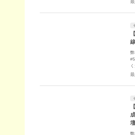
最
F
成
【
弊
#
く
最
【
弊