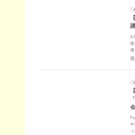
【
講
1
改
催
を
最
F
や
っ