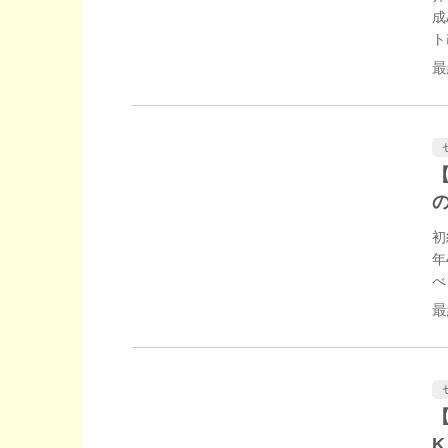
成
ト
最
初
年
べ
最