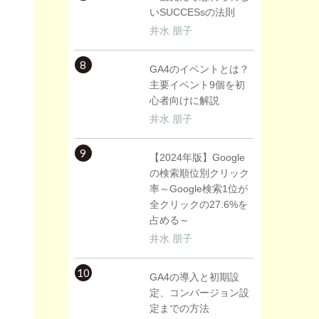
いSUCCESsの法則
井水 朋子
8
GA4のイベントとは？
主要イベント9個を初
心者向けに解説
井水 朋子
9
【2024年版】Google
の検索順位別クリック
率～Google検索1位が
全クリックの27.6%を
占める～
井水 朋子
10
GA4の導入と初期設
定、コンバージョン設
定までの方法