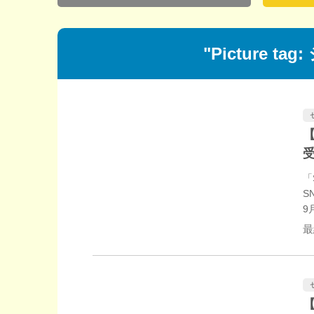
"Picture tag:
【
「
S
9
最