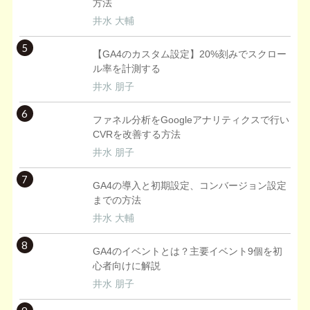
方法
井水 大輔
5
【GA4のカスタム設定】20%刻みでスクロー
ル率を計測する
井水 朋子
6
ファネル分析をGoogleアナリティクスで行い
CVRを改善する方法
井水 朋子
7
GA4の導入と初期設定、コンバージョン設定
までの方法
井水 大輔
8
GA4のイベントとは？主要イベント9個を初
心者向けに解説
井水 朋子