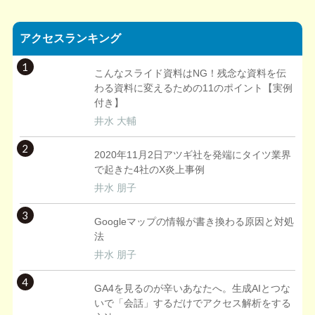
アクセスランキング
1
こんなスライド資料はNG！残念な資料を伝
わる資料に変えるための11のポイント【実例
付き】
井水 大輔
2
2020年11月2日アツギ社を発端にタイツ業界
で起きた4社のX炎上事例
井水 朋子
3
Googleマップの情報が書き換わる原因と対処
法
井水 朋子
4
GA4を見るのが辛いあなたへ。生成AIとつな
いで「会話」するだけでアクセス解析をする