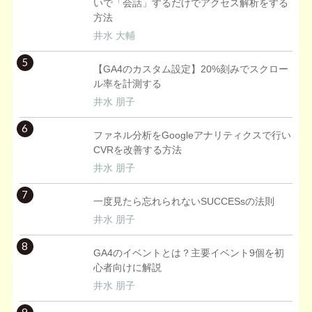
いで「会話」するだけでアクセス解析をする
方法
井水 大輔
5
【GA4のカスタム設定】20%刻みでスクロー
ル率を計測する
井水 朋子
6
ファネル分析をGoogleアナリティクスで行い
CVRを改善する方法
井水 朋子
7
一度見たら忘れられないSUCCESsの法則
井水 朋子
8
GA4のイベントとは？主要イベント9個を初
心者向けに解説
井水 朋子