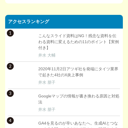
アクセスランキング
1
こんなスライド資料はNG！残念な資料を伝
わる資料に変えるための11のポイント【実例
付き】
井水 大輔
2
2020年11月2日アツギ社を発端にタイツ業界
で起きた4社のX炎上事例
井水 朋子
3
Googleマップの情報が書き換わる原因と対処
法
井水 朋子
4
GA4を見るのが辛いあなたへ。生成AIとつな