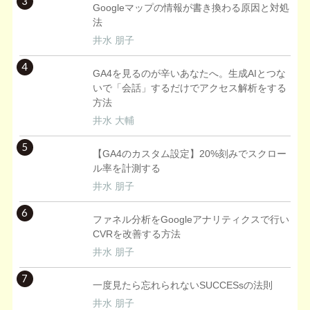
3
Googleマップの情報が書き換わる原因と対処
法
井水 朋子
4
GA4を見るのが辛いあなたへ。生成AIとつな
いで「会話」するだけでアクセス解析をする
方法
井水 大輔
5
【GA4のカスタム設定】20%刻みでスクロー
ル率を計測する
井水 朋子
6
ファネル分析をGoogleアナリティクスで行い
CVRを改善する方法
井水 朋子
7
一度見たら忘れられないSUCCESsの法則
井水 朋子