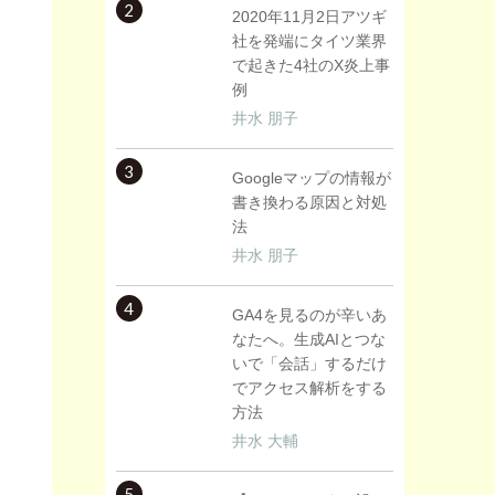
2
2020年11月2日アツギ
社を発端にタイツ業界
で起きた4社のX炎上事
例
井水 朋子
3
Googleマップの情報が
書き換わる原因と対処
法
井水 朋子
4
GA4を見るのが辛いあ
なたへ。生成AIとつな
いで「会話」するだけ
でアクセス解析をする
方法
井水 大輔
5