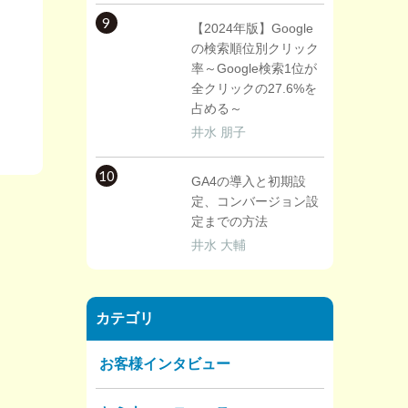
9
【2024年版】Google
の検索順位別クリック
率～Google検索1位が
全クリックの27.6%を
占める～
井水 朋子
10
GA4の導入と初期設
定、コンバージョン設
定までの方法
井水 大輔
カテゴリ
お客様インタビュー