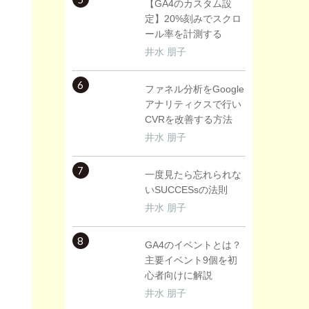
【GA4のカスタム設
定】20%刻みでスクロ
ール率を計測する
井水 朋子
6
ファネル分析をGoogle
アナリティクスで行い
CVRを改善する方法
井水 朋子
7
一度見たら忘れられな
いSUCCESsの法則
井水 朋子
8
GA4のイベントとは？
主要イベント9個を初
心者向けに解説
井水 朋子