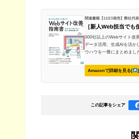
関連書籍【12/23発売】弊社
［新人Web担当でも
300社以上のWebサイト
データ活用、生成AIを活
ウハウを一冊にまとめまし
Amazonで詳細を見る[
]
この記事を
シェア