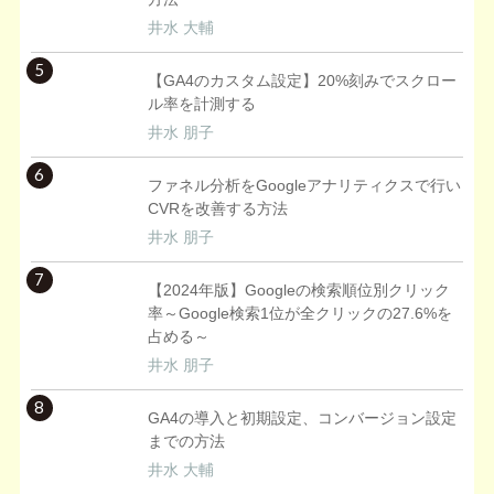
井水 大輔
5
【GA4のカスタム設定】20%刻みでスクロー
ル率を計測する
井水 朋子
6
ファネル分析をGoogleアナリティクスで行い
CVRを改善する方法
井水 朋子
7
【2024年版】Googleの検索順位別クリック
率～Google検索1位が全クリックの27.6%を
占める～
井水 朋子
8
GA4の導入と初期設定、コンバージョン設定
までの方法
井水 大輔