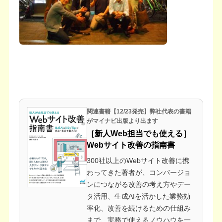
関連書籍【12/23発売】弊社代表の書籍
がマイナビ出版より出ます
［新人Web担当でも使える］
Webサイト改善の指南書
300社以上のWebサイト改善に携
わってきた著者が、コンバージョ
ンにつながる改善の考え方やデー
タ活用、生成AIを活かした業務効
率化、改善を続けるための仕組み
まで、実務で使えるノウハウを一