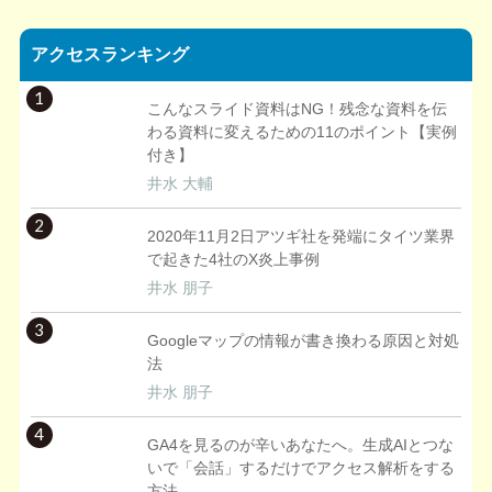
アクセスランキング
1
こんなスライド資料はNG！残念な資料を伝
わる資料に変えるための11のポイント【実例
付き】
井水 大輔
2
2020年11月2日アツギ社を発端にタイツ業界
で起きた4社のX炎上事例
井水 朋子
3
Googleマップの情報が書き換わる原因と対処
法
井水 朋子
4
GA4を見るのが辛いあなたへ。生成AIとつな
いで「会話」するだけでアクセス解析をする
方法