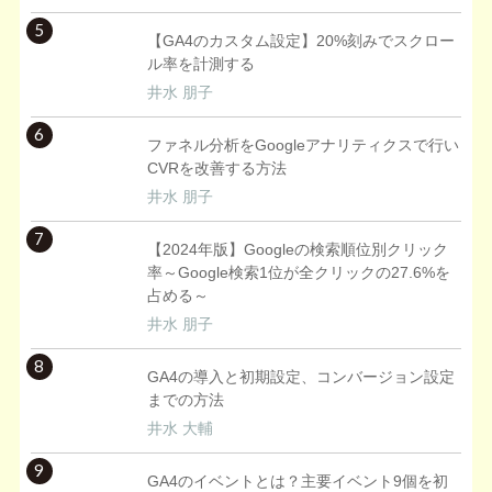
5
【GA4のカスタム設定】20%刻みでスクロー
ル率を計測する
井水 朋子
6
ファネル分析をGoogleアナリティクスで行い
CVRを改善する方法
井水 朋子
7
【2024年版】Googleの検索順位別クリック
率～Google検索1位が全クリックの27.6%を
占める～
井水 朋子
8
GA4の導入と初期設定、コンバージョン設定
までの方法
井水 大輔
9
GA4のイベントとは？主要イベント9個を初