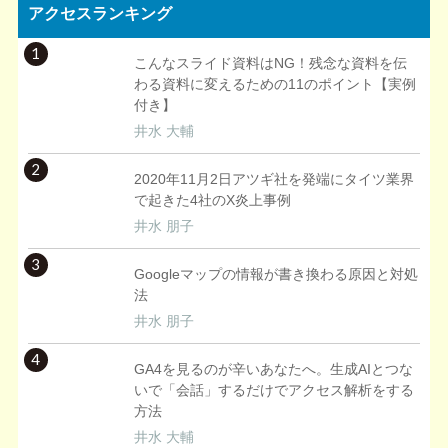
アクセスランキング
1
こんなスライド資料はNG！残念な資料を伝
わる資料に変えるための11のポイント【実例
付き】
井水 大輔
2
2020年11月2日アツギ社を発端にタイツ業界
で起きた4社のX炎上事例
井水 朋子
3
Googleマップの情報が書き換わる原因と対処
法
井水 朋子
4
GA4を見るのが辛いあなたへ。生成AIとつな
いで「会話」するだけでアクセス解析をする
方法
井水 大輔