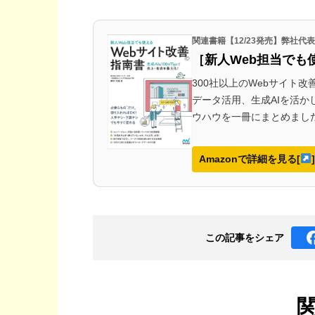
関連書籍【12/23発売】弊社
［新人Web担当でも
300社以上のWebサイト
データ活用、生成AIを活
ウハウを一冊にまとめまし
Amazonで詳細を見る[
]
この記事を
シェア