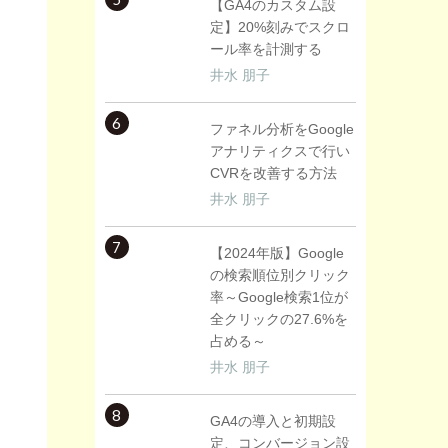
【GA4のカスタム設
定】20%刻みでスクロ
ール率を計測する
井水 朋子
6
ファネル分析をGoogle
アナリティクスで行い
CVRを改善する方法
井水 朋子
7
【2024年版】Google
の検索順位別クリック
率～Google検索1位が
全クリックの27.6%を
占める～
井水 朋子
8
GA4の導入と初期設
定、コンバージョン設