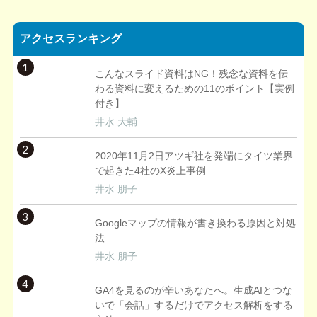
アクセスランキング
1
こんなスライド資料はNG！残念な資料を伝
わる資料に変えるための11のポイント【実例
付き】
井水 大輔
2
2020年11月2日アツギ社を発端にタイツ業界
で起きた4社のX炎上事例
井水 朋子
3
Googleマップの情報が書き換わる原因と対処
法
井水 朋子
4
GA4を見るのが辛いあなたへ。生成AIとつな
いで「会話」するだけでアクセス解析をする