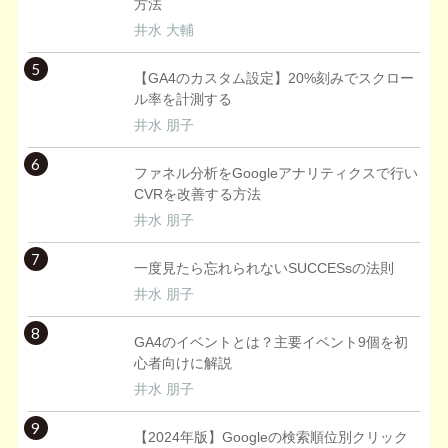
方法
井水 大輔
5
【GA4のカスタム設定】20%刻みでスクロー
ル率を計測する
井水 朋子
6
ファネル分析をGoogleアナリティクスで行い
CVRを改善する方法
井水 朋子
7
一度見たら忘れられないSUCCESsの法則
井水 朋子
8
GA4のイベントとは？主要イベント9個を初
心者向けに解説
井水 朋子
9
【2024年版】Googleの検索順位別クリック