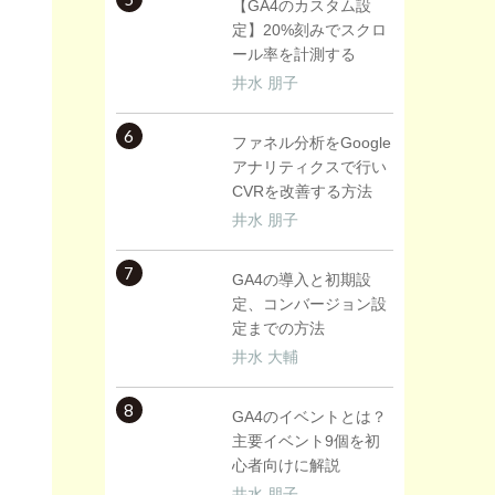
【GA4のカスタム設
定】20%刻みでスクロ
ール率を計測する
井水 朋子
6
ファネル分析をGoogle
アナリティクスで行い
CVRを改善する方法
井水 朋子
7
GA4の導入と初期設
定、コンバージョン設
定までの方法
井水 大輔
8
GA4のイベントとは？
主要イベント9個を初
心者向けに解説
井水 朋子