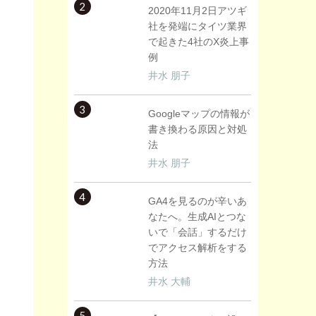
2
2020年11月2日アツギ
社を発端にタイツ業界
で起きた4社のX炎上事
例
井水 朋子
3
Googleマップの情報が
書き換わる原因と対処
法
井水 朋子
4
GA4を見るのが辛いあ
なたへ。生成AIとつな
いで「会話」するだけ
でアクセス解析をする
方法
井水 大輔
5