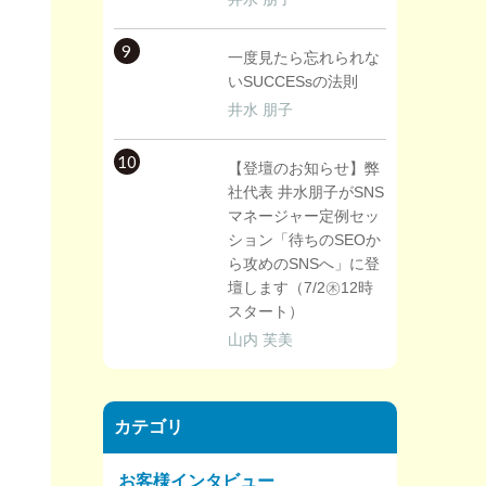
9
一度見たら忘れられな
いSUCCESsの法則
井水 朋子
10
【登壇のお知らせ】弊
社代表 井水朋子がSNS
マネージャー定例セッ
ション「待ちのSEOか
ら攻めのSNSへ」に登
壇します（7/2㊍12時
スタート）
山内 芙美
カテゴリ
お客様インタビュー