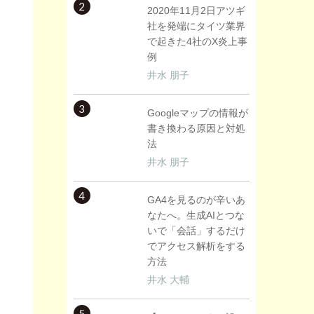
2
2020年11月2日アツギ
社を発端にタイツ業界
で起きた4社のX炎上事
例
井水 朋子
3
Googleマップの情報が
書き換わる原因と対処
法
井水 朋子
4
GA4を見るのが辛いあ
なたへ。生成AIとつな
いで「会話」するだけ
でアクセス解析をする
方法
井水 大輔
5