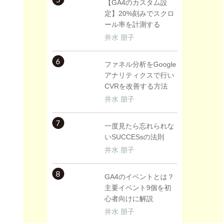
【GA4のカスタム設
定】20%刻みでスクロ
ール率を計測する
井水 朋子
6
ファネル分析をGoogle
アナリティクスで行い
CVRを改善する方法
井水 朋子
7
一度見たら忘れられな
いSUCCESsの法則
井水 朋子
8
GA4のイベントとは？
主要イベント9個を初
心者向けに解説
井水 朋子