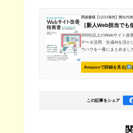
関連書籍【12/23発売】弊社
［新人Web担当でも
300社以上のWebサイト
データ活用、生成AIを活
ウハウを一冊にまとめまし
Amazonで詳細を見る[
]
この記事を
シェア