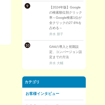
9
【2024年版】Google
の検索順位別クリック
率～Google検索1位が
全クリックの27.6%を
占める～
井水 朋子
10
GA4の導入と初期設
定、コンバージョン設
定までの方法
井水 大輔
カテゴリ
お客様インタビュー