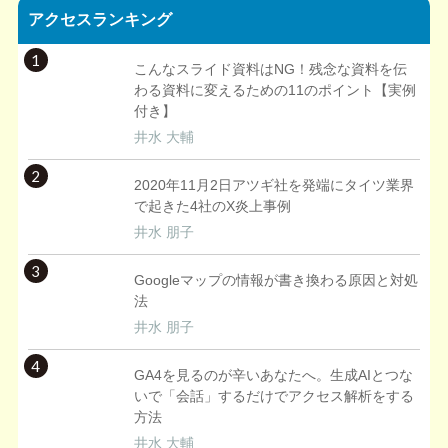
アクセスランキング
1
こんなスライド資料はNG！残念な資料を伝
わる資料に変えるための11のポイント【実例
付き】
井水 大輔
2
2020年11月2日アツギ社を発端にタイツ業界
で起きた4社のX炎上事例
井水 朋子
3
Googleマップの情報が書き換わる原因と対処
法
井水 朋子
4
GA4を見るのが辛いあなたへ。生成AIとつな
いで「会話」するだけでアクセス解析をする
方法
井水 大輔