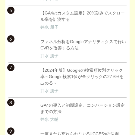
5
【GA4のカスタム設定】20%刻みでスクロー
ル率を計測する
井水 朋子
6
ファネル分析をGoogleアナリティクスで行い
CVRを改善する方法
井水 朋子
7
【2024年版】Googleの検索順位別クリック
率～Google検索1位が全クリックの27.6%を
占める～
井水 朋子
8
GA4の導入と初期設定、コンバージョン設定
までの方法
井水 大輔
9
一度見たら忘れられないSUCCESsの法則