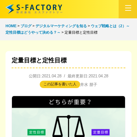
HOME
>
ブログ
>
デジタルマーケティングを知る
>
ウェブ戦略とは（2）～
定性目標はどうやって決める？～
>
定量目標と定性目標
定量目標と定性目標
公開日:2021.04.28 / 最終更新日:2021.04.28
この記事を書いた人
井水 朋子