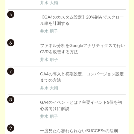
井水 大輔
5
【GA4のカスタム設定】20%刻みでスクロー
ル率を計測する
井水 朋子
6
ファネル分析をGoogleアナリティクスで行い
CVRを改善する方法
井水 朋子
7
GA4の導入と初期設定、コンバージョン設定
までの方法
井水 大輔
8
GA4のイベントとは？主要イベント9個を初
心者向けに解説
井水 朋子
9
一度見たら忘れられないSUCCESsの法則