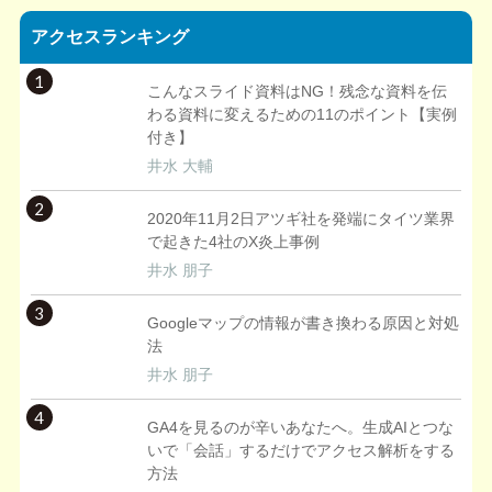
アクセスランキング
1
こんなスライド資料はNG！残念な資料を伝
わる資料に変えるための11のポイント【実例
付き】
井水 大輔
2
2020年11月2日アツギ社を発端にタイツ業界
で起きた4社のX炎上事例
井水 朋子
3
Googleマップの情報が書き換わる原因と対処
法
井水 朋子
4
GA4を見るのが辛いあなたへ。生成AIとつな
いで「会話」するだけでアクセス解析をする
方法