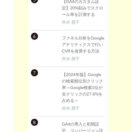
【GA4のカスタム設
定】20%刻みでスクロ
ール率を計測する
井水 朋子
6
ファネル分析をGoogle
アナリティクスで行い
CVRを改善する方法
井水 朋子
7
【2024年版】Google
の検索順位別クリック
率～Google検索1位が
全クリックの27.6%を
占める～
井水 朋子
8
GA4の導入と初期設
定、コンバージョン設