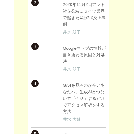
2
2020年11月2日アツギ
社を発端にタイツ業界
で起きた4社のX炎上事
例
井水 朋子
3
Googleマップの情報が
書き換わる原因と対処
法
井水 朋子
4
GA4を見るのが辛いあ
なたへ。生成AIとつな
いで「会話」するだけ
でアクセス解析をする
方法
井水 大輔
5