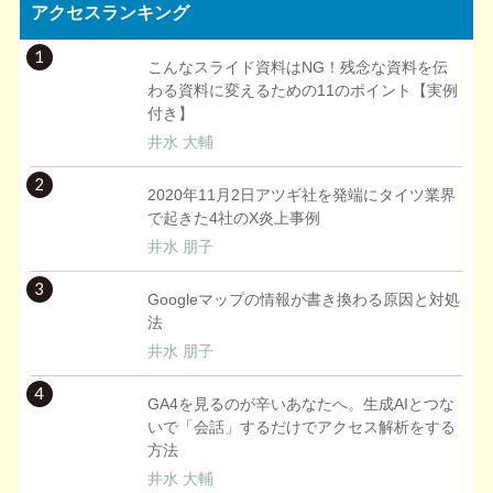
アクセスランキング
1
こんなスライド資料はNG！残念な資料を伝
わる資料に変えるための11のポイント【実例
付き】
井水 大輔
2
2020年11月2日アツギ社を発端にタイツ業界
で起きた4社のX炎上事例
井水 朋子
3
Googleマップの情報が書き換わる原因と対処
法
井水 朋子
4
GA4を見るのが辛いあなたへ。生成AIとつな
いで「会話」するだけでアクセス解析をする
方法
井水 大輔