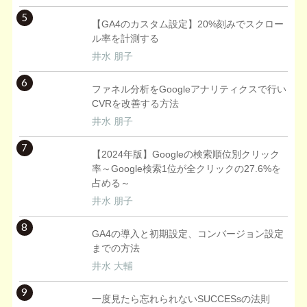
5
【GA4のカスタム設定】20%刻みでスクロー
ル率を計測する
井水 朋子
6
ファネル分析をGoogleアナリティクスで行い
CVRを改善する方法
井水 朋子
7
【2024年版】Googleの検索順位別クリック
率～Google検索1位が全クリックの27.6%を
占める～
井水 朋子
8
GA4の導入と初期設定、コンバージョン設定
までの方法
井水 大輔
9
一度見たら忘れられないSUCCESsの法則