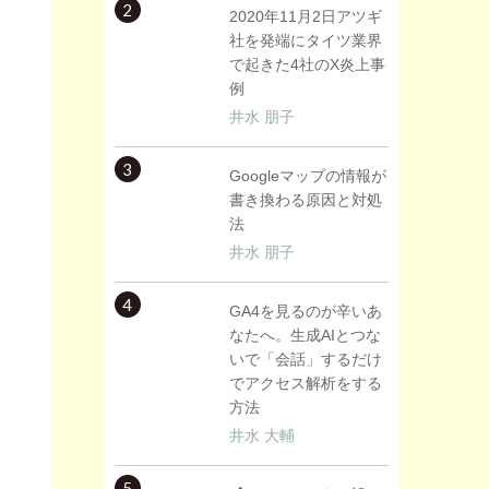
2
2020年11月2日アツギ
社を発端にタイツ業界
で起きた4社のX炎上事
例
井水 朋子
3
Googleマップの情報が
書き換わる原因と対処
法
井水 朋子
4
GA4を見るのが辛いあ
なたへ。生成AIとつな
いで「会話」するだけ
でアクセス解析をする
方法
井水 大輔
5