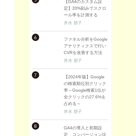
【GA4のカスタム設
定】20%刻みでスクロ
ール率を計測する
井水 朋子
6
ファネル分析をGoogle
アナリティクスで行い
CVRを改善する方法
井水 朋子
7
【2024年版】Google
の検索順位別クリック
率～Google検索1位が
全クリックの27.6%を
占める～
井水 朋子
8
GA4の導入と初期設
定、コンバージョン設