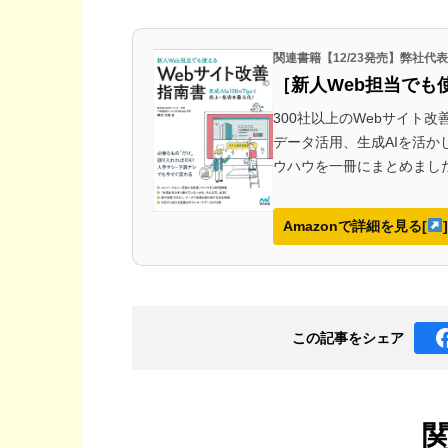
関連書籍【12/23発売】弊社
［新人Web担当でも
300社以上のWebサイト
データ活用、生成AIを活
ウハウを一冊にまとめまし
Amazonで詳細を見る[
]
この記事を
シェア