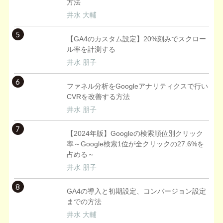
方法
井水 大輔
5
【GA4のカスタム設定】20%刻みでスクロー
ル率を計測する
井水 朋子
6
ファネル分析をGoogleアナリティクスで行い
CVRを改善する方法
井水 朋子
7
【2024年版】Googleの検索順位別クリック
率～Google検索1位が全クリックの27.6%を
占める～
井水 朋子
8
GA4の導入と初期設定、コンバージョン設定
までの方法
井水 大輔