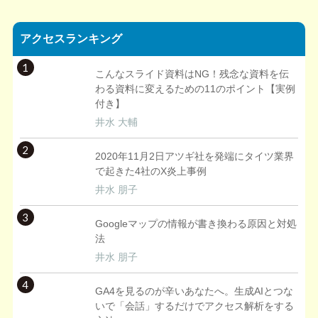
アクセスランキング
1
こんなスライド資料はNG！残念な資料を伝
わる資料に変えるための11のポイント【実例
付き】
井水 大輔
2
2020年11月2日アツギ社を発端にタイツ業界
で起きた4社のX炎上事例
井水 朋子
3
Googleマップの情報が書き換わる原因と対処
法
井水 朋子
4
GA4を見るのが辛いあなたへ。生成AIとつな
いで「会話」するだけでアクセス解析をする