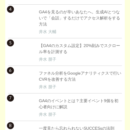
4
GA4を見るのが辛いあなたへ。生成AIとつな
いで「会話」するだけでアクセス解析をする
方法
井水 大輔
5
【GA4のカスタム設定】20%刻みでスクロー
ル率を計測する
井水 朋子
6
ファネル分析をGoogleアナリティクスで行い
CVRを改善する方法
井水 朋子
7
GA4のイベントとは？主要イベント9個を初
心者向けに解説
井水 朋子
8
一度見たら忘れられないSUCCESsの法則