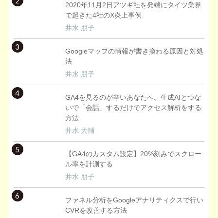
2
2020年11月2日アツギ社を発端にタイツ業界
で起きた4社のX炎上事例
井水 朋子
3
Googleマップの情報が書き換わる原因と対処
法
井水 朋子
4
GA4を見るのが辛いあなたへ。生成AIとつな
いで「会話」するだけでアクセス解析をする
方法
井水 大輔
5
【GA4のカスタム設定】20%刻みでスクロー
ル率を計測する
井水 朋子
6
ファネル分析をGoogleアナリティクスで行い
CVRを改善する方法