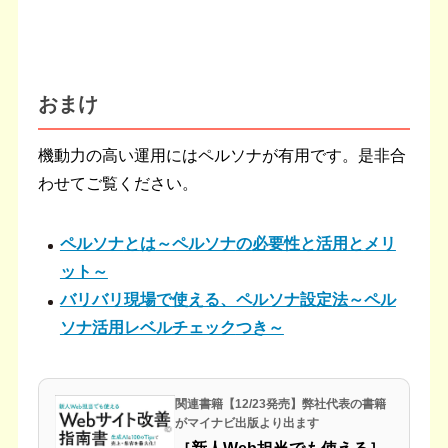
おまけ
機動力の高い運用にはペルソナが有用です。是非合
わせてご覧ください。
ペルソナ
と
は
～ペルソナ
の
必要性
と
活用
と
メリ
ット～
バリバリ
現場
で
使える
、ペルソナ
設定
法
～ペル
ソナ
活用
レベル
チェック
つき～
関連書籍【12/23発売】弊社代表の書籍
がマイナビ出版より出ます