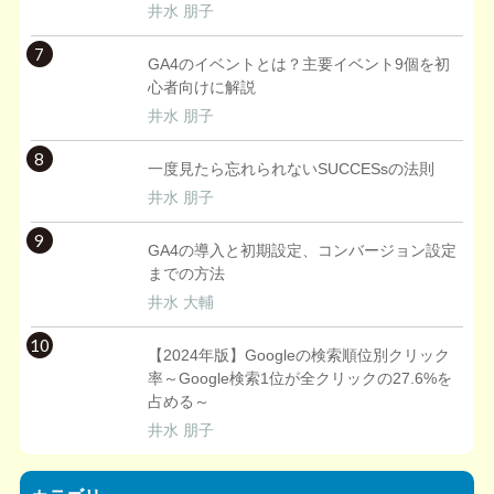
井水 朋子
7
GA4のイベントとは？主要イベント9個を初
心者向けに解説
井水 朋子
8
一度見たら忘れられないSUCCESsの法則
井水 朋子
9
GA4の導入と初期設定、コンバージョン設定
までの方法
井水 大輔
10
【2024年版】Googleの検索順位別クリック
率～Google検索1位が全クリックの27.6%を
占める～
井水 朋子