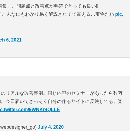
善集」、問題点と改善点が明確でとっても良い!!
てこんなにもわかり易く解説されてて震える…宝物だわ
pic.
ch 6, 2021
トのリアルな改善事例。同じ内容のセミナーがあったら数万
的。今日届いてさっそく自分の作るサイトに反映してる。楽
ic.twitter.com/9WNKr4QLLE
designer_go)
July 4, 2020