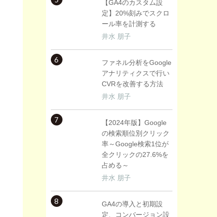
【GA4のカスタム設
定】20%刻みでスクロ
ール率を計測する
井水 朋子
6
ファネル分析をGoogle
アナリティクスで行い
CVRを改善する方法
井水 朋子
7
【2024年版】Google
の検索順位別クリック
率～Google検索1位が
全クリックの27.6%を
占める～
井水 朋子
8
GA4の導入と初期設
定、コンバージョン設