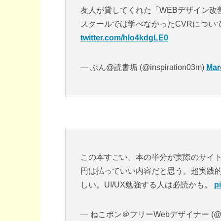
友人が貸してくれた「WEBデザイン改
スクールでは学べなかったCVRについ
twitter.com/hlo4kdgLE0
— ぶん@読書垢 (@inspiration03m)
Mar
この本すごい。本の半分が実際のサイ
円は払っていい内容だと思う。超実践
しい。UI/UX勉強する人は必読かも。
p
— ねこポン＠フリーWebデザイナー (@web