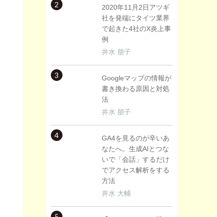
2
2020年11月2日アツギ
社を発端にタイツ業界
で起きた4社のX炎上事
例
井水 朋子
3
Googleマップの情報が
書き換わる原因と対処
法
井水 朋子
4
GA4を見るのが辛いあ
なたへ。生成AIとつな
いで「会話」するだけ
でアクセス解析をする
方法
井水 大輔
5