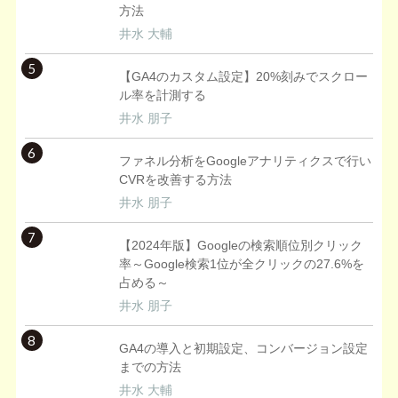
方法
井水 大輔
5
【GA4のカスタム設定】20%刻みでスクロー
ル率を計測する
井水 朋子
6
ファネル分析をGoogleアナリティクスで行い
CVRを改善する方法
井水 朋子
7
【2024年版】Googleの検索順位別クリック
率～Google検索1位が全クリックの27.6%を
占める～
井水 朋子
8
GA4の導入と初期設定、コンバージョン設定
までの方法
井水 大輔