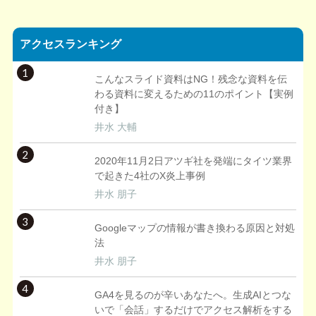
アクセスランキング
1
こんなスライド資料はNG！残念な資料を伝
わる資料に変えるための11のポイント【実例
付き】
井水 大輔
2
2020年11月2日アツギ社を発端にタイツ業界
で起きた4社のX炎上事例
井水 朋子
3
Googleマップの情報が書き換わる原因と対処
法
井水 朋子
4
GA4を見るのが辛いあなたへ。生成AIとつな
いで「会話」するだけでアクセス解析をする