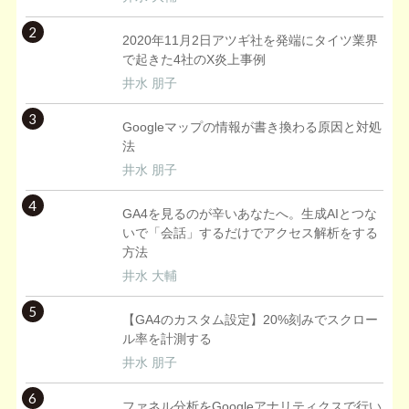
2
2020年11月2日アツギ社を発端にタイツ業界
で起きた4社のX炎上事例
井水 朋子
3
Googleマップの情報が書き換わる原因と対処
法
井水 朋子
4
GA4を見るのが辛いあなたへ。生成AIとつな
いで「会話」するだけでアクセス解析をする
方法
井水 大輔
5
【GA4のカスタム設定】20%刻みでスクロー
ル率を計測する
井水 朋子
6
ファネル分析をGoogleアナリティクスで行い