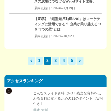
スの成果につなげるWebdサイト改善」
最終更新日 :
2024年1月19日
【寄稿】「縦型短尺動画SNS」はマーケテ
ィングに活用できる？ 企業が乗り越えるべ
き“3つの壁”とは
最終更新日 :
2023年10月20日
1
2
3
4
5
アクセスランキング
1
こんなスライド資料はNG！残念な資料を伝
わる資料に変えるための11のポイント【実例
付き】
井水 大輔