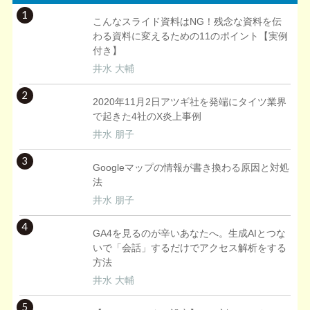
1
こんなスライド資料はNG！残念な資料を伝
わる資料に変えるための11のポイント【実例
付き】
井水 大輔
2
2020年11月2日アツギ社を発端にタイツ業界
で起きた4社のX炎上事例
井水 朋子
3
Googleマップの情報が書き換わる原因と対処
法
井水 朋子
4
GA4を見るのが辛いあなたへ。生成AIとつな
いで「会話」するだけでアクセス解析をする
方法
井水 大輔
5