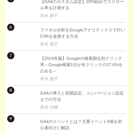
【GA4のカスタム設定】20%刻みでスクロー
ル率を計測する
井水 朋子
6
ファネル分析をGoogleアナリティクスで行い
CVRを改善する方法
井水 朋子
7
【2024年版】Googleの検索順位別クリック
率～Google検索1位が全クリックの27.6%を
占める～
井水 朋子
8
GA4の導入と初期設定、コンバージョン設定
までの方法
井水 大輔
9
GA4のイベントとは？主要イベント9個を初
心者向けに解説